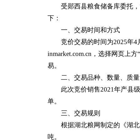
受
郧西县
粮食储备
库
委托，
下：
一、交易时间和方式
竞价交易的时间为
2025年
4
inmarket.com.cn，选择网
易。
二、交易品种、数量、质量
此次竞价销售
202
1
年产县
单。
三、交易规则
根据湖北粮网制定的《湖北
吨。