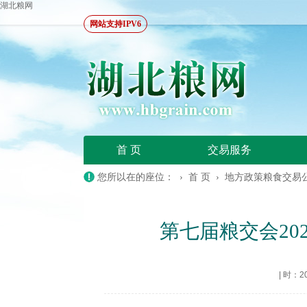
湖北粮网
网站支持IPV6
首 页
交易服务
您所以在的座位： ›
首 页
›
地方政策粮食交易
第七届粮交会20
|
时：202