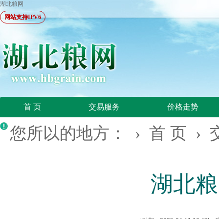
湖北粮网
网站支持IPV6
首 页
交易服务
价格走势
您所以的地方： ›
首 页
›
湖北粮