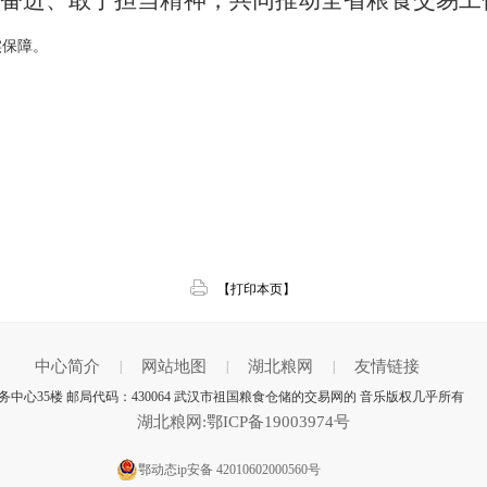
奋进、敢于担当精神，
共同推动全省粮食交易工
实保障。
【打印本页】
中心简介
网站地图
湖北粮网
友情链接
|
|
|
心35楼 邮局代码：430064 武汉市祖国粮食仓储的交易网的 音乐版权几乎所有
湖北粮网:鄂ICP备19003974号
鄂动态ip安备 42010602000560号