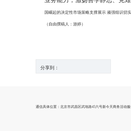
业务能力，激扬善学静思、克难
国崛起的决定性市场策略支撑展示 顽强组识切
（自由撰稿人：游婷）
分享到：
通信具体位置：北京市武昌区武珞路45六号新今天商务活动服务中