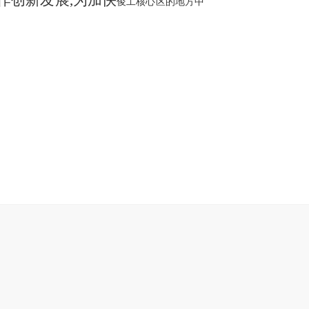
作创新发展
,为加快
俊工核心区的地方中