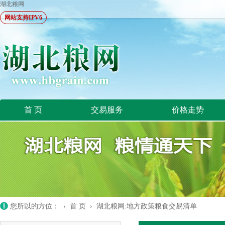
湖北粮网
网站支持IPV6
首 页
交易服务
价格走势
您所以的方位： ›
首 页
›
湖北粮网:地方政策粮食交易清单